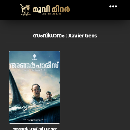
സംവിധാനം : Xavier Gens
അണ്ടർ പാരീസ് ( Under